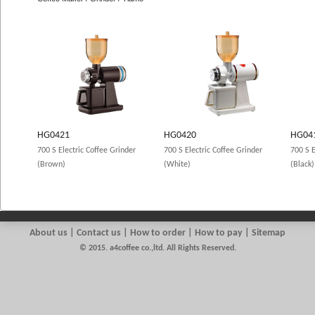
HG0421
HG0420
HG04
700 S Electric Coffee Grinder
700 S Electric Coffee Grinder
700 S E
(Brown)
(White)
(Black)
About us
|
Contact us
| How to order | How to pay | Sitemap
© 2015. a4coffee co.,ltd. All Rights Reserved.