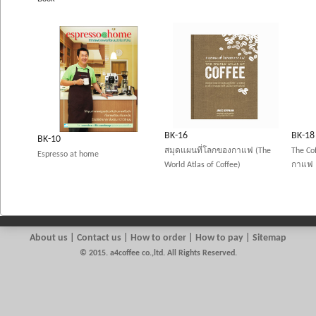
BK-16
BK-18
BK-10
สมุดแผนที่โลกของกาแฟ (The
The Co
Espresso at home
World Atlas of Coffee)
กาแฟ
About us
|
Contact us
| How to order | How to pay | Sitemap
© 2015. a4coffee co.,ltd. All Rights Reserved.