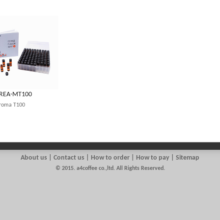
OREA-MT100
Aroma T100
About us
|
Contact us
| How to order | How to pay | Sitemap
© 2015. a4coffee co.,ltd. All Rights Reserved.