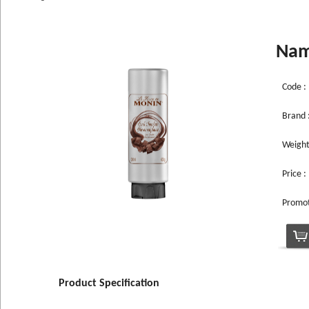
Nam
Code :
Brand 
Weigh
Price : 
Promoti
Product Specification