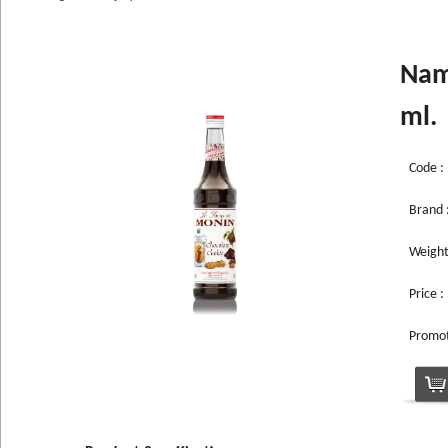
Nam
ml.
Code :
Brand 
Weigh
Price : 
Promoti